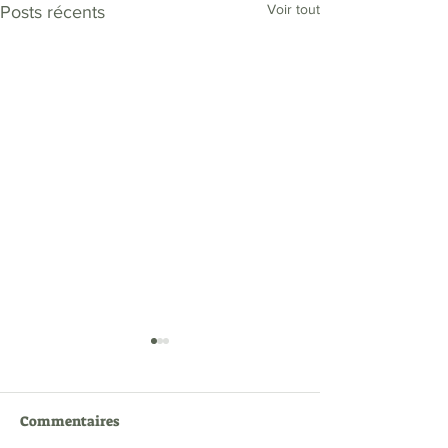
Voir tout
Posts récents
MONTESSORI "SOFT
SKILLS"
COMMENT LA PEDAGOGIE
Commentaires
MONTESSORI LES