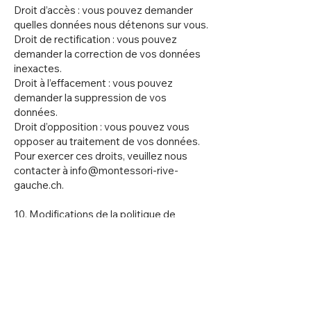
Droit d’accès : vous pouvez demander
quelles données nous détenons sur vous.
Droit de rectification : vous pouvez
demander la correction de vos données
inexactes.
Droit à l’effacement : vous pouvez
demander la suppression de vos
données.
Droit d’opposition : vous pouvez vous
opposer au traitement de vos données.
Pour exercer ces droits, veuillez nous
contacter à
info@montessori-rive-
gauche.ch
.
10. Modifications de la politique de
confidentialité
Cette politique peut être mise à jour en
fonction des évolutions légales et des
besoins de l’École. Toute modification
sera communiquée via notre site
internet.