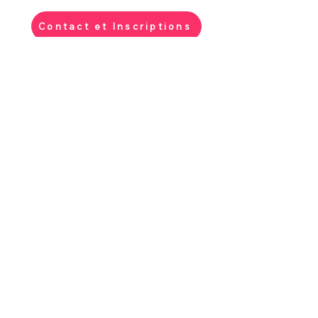
Contact et Inscriptions
Chemin des Gotettes 15
1245 Collonge-Bellerive,
Genève Suisse
+41 (0) 78 806 22 42
info@montessori-rive-
gauche.ch